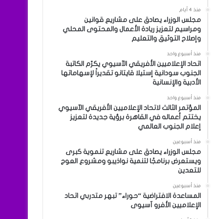
منذ 4 أيام
مجلس الوزراء يصادق على مشاريع قوانين
ومراسيم لتعزيز ريادة الأعمال والمحتوى المحلي
وإصلاح التوثيق والتعليم
منذ أسبوع واحد
اتحاد الإعلاميين الأفريقي الآسيوي يكرّم الكاتبة
الجنوب سودانية إستيلا قايتانو تقديراً لإسهاماتها
الأدبية والإنسانية
منذ أسبوع واحد
المؤتمر الثالث لاتحاد الإعلاميين الأفريقي الآسيوي
يختتم أعماله في القاهرة برؤية جديدة لتعزيز
إعلام الجنوب العالمي
منذ أسبوعين
مجلس الوزراء يصادق على مشاريع تنموية كبرى
ويستعرض برنامجًا لتنمية نواذيبو ومشروع العوج
للتعدين
منذ أسبوعين
المساعدة الافتراضية “حوراء” تبهر متدربي اتحاد
الإعلاميين الأفرو آسيوى