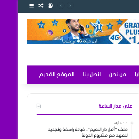
تسجيل الدخول
مقال عشوائي
إضافة عمود ج
لتعليم
ا
من نحن
اتصل بنا
الموقع القديم
على مدار الساعة
منذ 4 أيام
حلف “أمل دار النعيم”.. قيادة راسخة وتجديد
للعهد مع مشروع الدولة